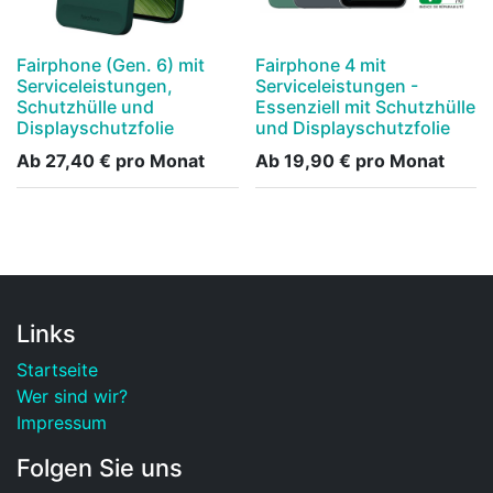
Fairphone (Gen. 6) mit
Fairphone 4 mit
Serviceleistungen,
Serviceleistungen -
Schutzhülle und
Essenziell mit Schutzhülle
Displayschutzfolie
und Displayschutzfolie
Ab
27,40
€
pro Monat
Ab
19,90
€
pro Monat
Links
Startseite
Wer sind wir?
Impressum
Folgen Sie uns