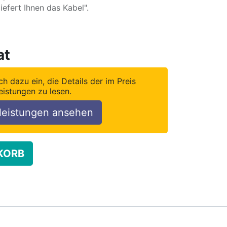
fert Ihnen das Kabel".
at
ch dazu ein, die Details der im Preis
eistungen zu lesen.
leistungen ansehen
KORB