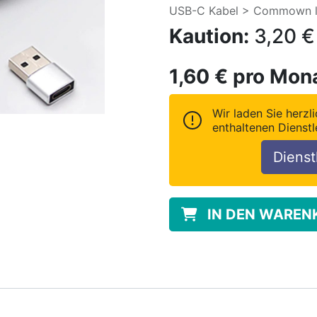
USB-C Kabel > Commown lie
Kaution:
3,20
€
1,60
€
pro Mon
Wir laden Sie herzli
enthaltenen Dienstl
Dienst
IN DEN WAREN