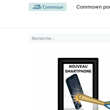
Commown pour 
Accueil commown.coop
Mon espace
M