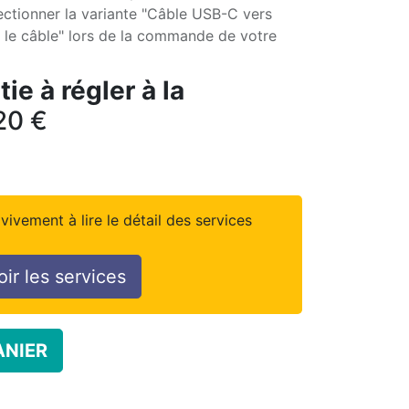
lectionner la variante "Câble USB-C vers
e câble" lors de la commande de votre
ie à régler à la
20
€
vivement à lire le détail des services
oir les services
ANIER