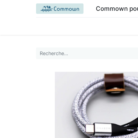
Commown pour 
Accueil commown.coop
Mon espace
M