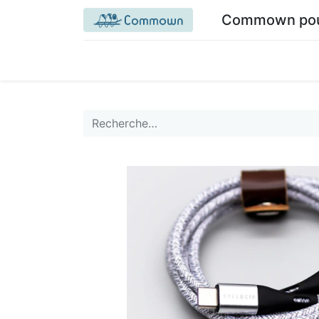
Commown pour 
Accueil commown.coop
Mon espace
M