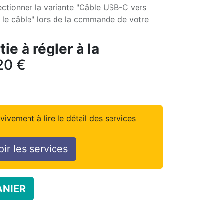
lectionner la variante "Câble USB-C vers
e câble" lors de la commande de votre
ie à régler à la
20
€
vivement à lire le détail des services
oir les services
ANIER