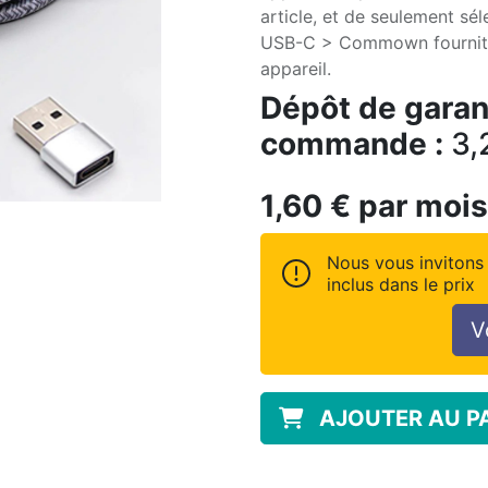
article, et de seulement sé
USB-C > Commown fournit l
appareil.
Dépôt de garant
commande :
3,
1,60
€
par mois
Nous vous invitons 
inclus dans le prix
V
AJOUTER AU P