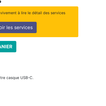
s
vivement à lire le détail des services
oir les services
ANIER
otre casque USB-C.