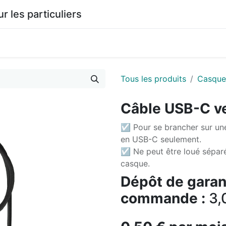
les particuliers
0
agasin
Documentation
Tous les produits
Casque
Câble USB-C ve
☑ Pour se brancher sur une
en USB-C seulement.
☑ Ne peut être loué sépar
casque.
Dépôt de garant
commande :
3,