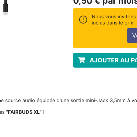
0,50
€
par moi
Nous vous invitons 
inclus dans le prix
V
AJOUTER AU P
e source audio équipée d'une sortie mini-Jack 3,5mm à v
es "
FAIRBUDS XL
" !