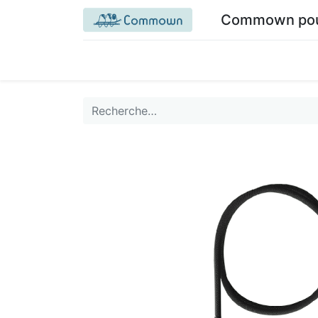
Commown pour 
Accueil commown.coop
Mon espace
M