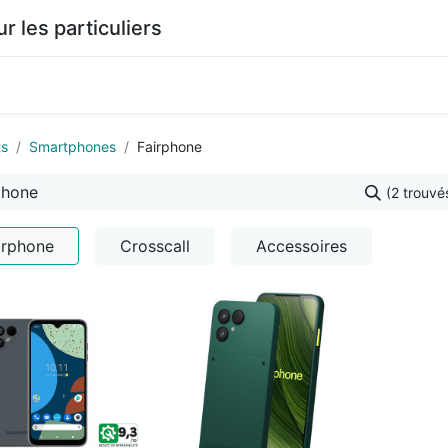
les particuliers
0
agasin
Documentation
ts
Smartphones
Fairphone
(2 trouvé
irphone
Crosscall
Accessoires