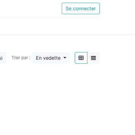
Se connecter
En vedette
Trier par :
s)