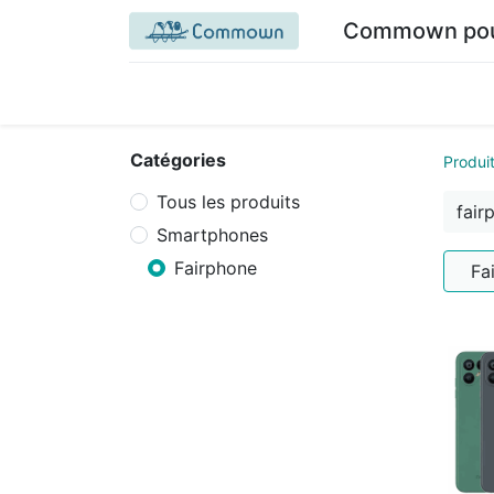
Commown pour 
Accueil commown.coop
Mon espace
M
Catégories
Produi
Tous les produits
Smartphones
Fairphone
Fa