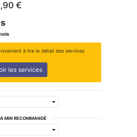
,90
€
is
mois
vivement à lire le détail des services
oir les services
2A MIN RECOMMANDÉ