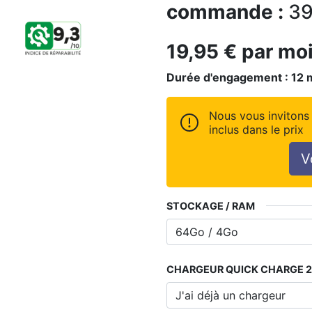
commande :
39
19,95
€
par mo
Durée d'engagement :
12
Nous vous invitons 
inclus dans le prix
V
STOCKAGE / RAM
CHARGEUR QUICK CHARGE 