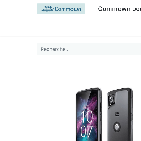
Commown pour 
Accueil commown.coop
Mon espace
M