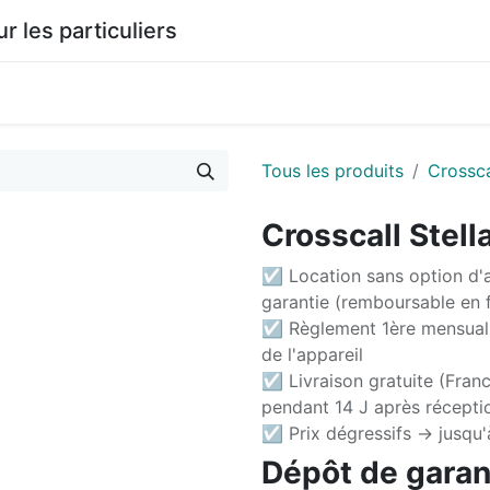
les particuliers
0
agasin
Documentation
Tous les produits
Crossca
Crosscall Stel
☑ Location sans option d'a
garantie (remboursable en f
☑ Règlement 1ère mensuali
de l'appareil
☑ Livraison gratuite (Franc
pendant 14 J après récepti
☑ Prix dégressifs -> jusqu
Dépôt de garant