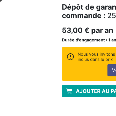
Dépôt de garant
commande :
25
53,00
€
par an
Durée d'engagement :
1
an
Nous vous invitons 
inclus dans le prix
V
AJOUTER AU P