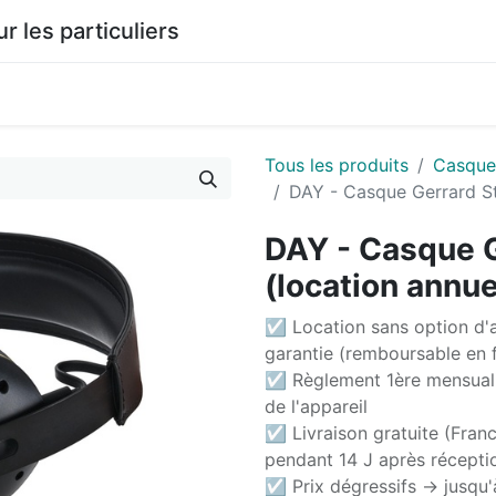
les particuliers
0
agasin
Documentation
Tous les produits
Casque
DAY - Casque Gerrard Str
DAY - Casque Ge
(location annue
☑ Location sans option d'a
garantie (remboursable en f
☑ Règlement 1ère mensuali
de l'appareil
☑ Livraison gratuite (Franc
pendant 14 J après récepti
☑ Prix dégressifs -> jusqu