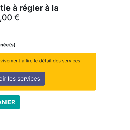
ie à régler à la
,00
€
née(s)
vivement à lire le détail des services
oir les services
ANIER