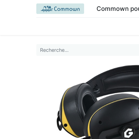
Commown pour 
Accueil commown.coop
Mon espace
M