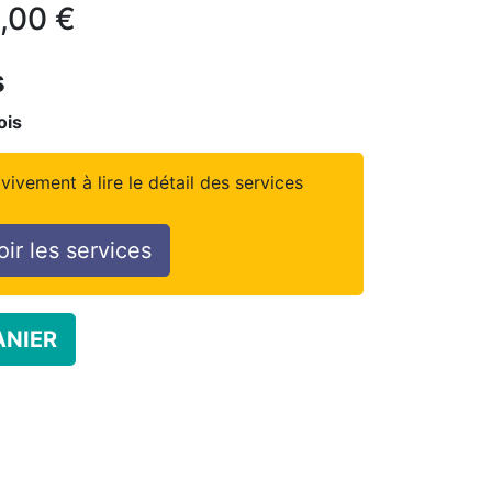
,00
€
s
ois
vivement à lire le détail des services
oir les services
ANIER