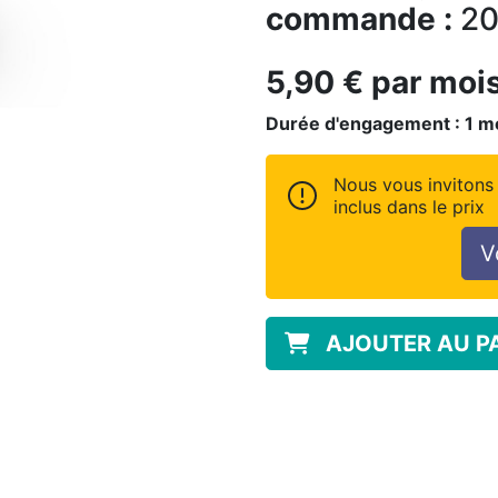
commande :
20
5,90
€
par moi
Durée d'engagement :
1
m
Nous vous invitons 
inclus dans le prix
V
AJOUTER AU P