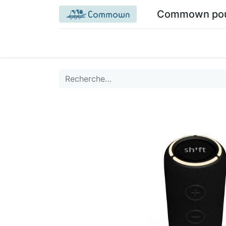
Commown pour 
Accueil commown.coop
Mon espace
M