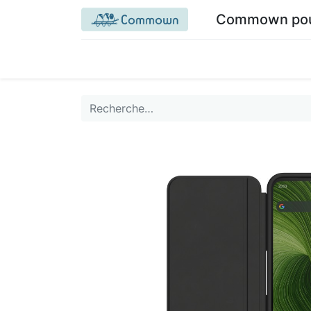
Commown pour 
Accueil commown.coop
Mon espace
M