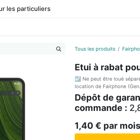
les particuliers
0
agasin
Documentation
Tous les produits
Fairph
Etui à rabat po
☑ Ne peut être loué sépar
location de Fairphone (Gen.
Dépôt de garant
commande :
2,
1,40
€
par moi