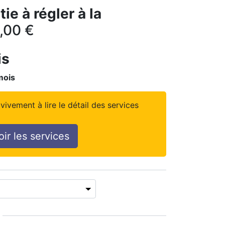
ie à régler à la
,00
€
is
mois
vivement à lire le détail des services
oir les services