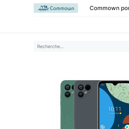
Commown pour 
Accueil commown.coop
Mon espace
M