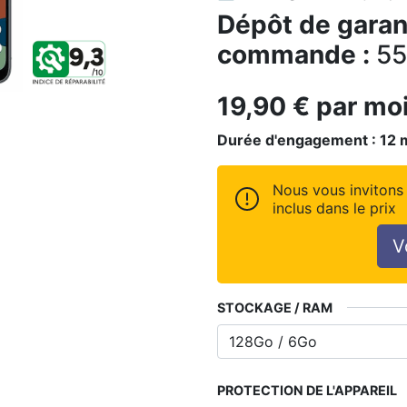
Dépôt de garant
commande :
55
19,90
€
par mo
Durée d'engagement :
12
Nous vous invitons 
inclus dans le prix
V
STOCKAGE / RAM
PROTECTION DE L'APPAREIL