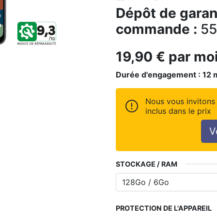
Dépôt de garant
commande :
55
19,90
€
par mo
Durée d'engagement :
12
Nous vous invitons 
inclus dans le prix
V
STOCKAGE / RAM
PROTECTION DE L'APPAREIL