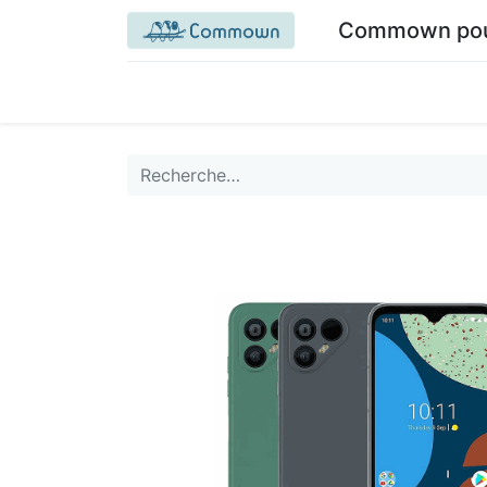
Commown pour 
Accueil commown.coop
Mon espace
M