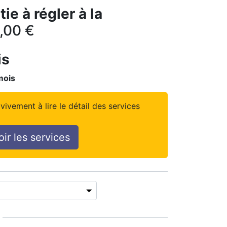
ie à régler à la
,00
€
is
mois
vivement à lire le détail des services
oir les services