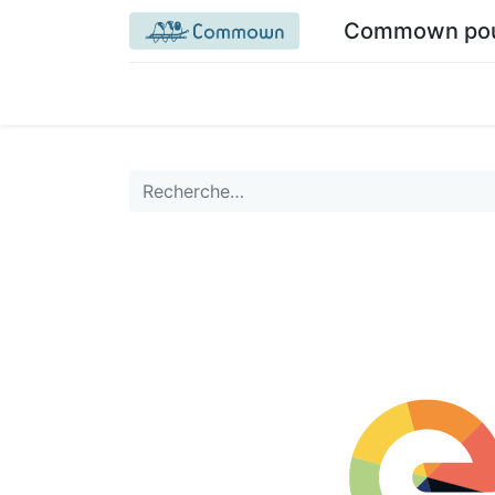
Commown pour 
Accueil commown.coop
Mon espace
M