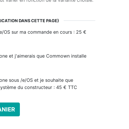
ut varier en fonction de la variante choisie.
LICATION DANS CETTE PAGE)
e/OS sur ma commande en cours : 25 €
one et j'aimerais que Commown installe
one sous /e/OS et je souhaite que
système du constructeur : 45 € TTC
ANIER