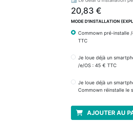
☑ Le délai d'installation pe
20,83
€
MODE D'INSTALLATION (EXP
Commown pré-installe /
TTC
Je loue déjà un smartph
/e/OS : 45 € TTC
Je loue déjà un smartph
Commown réinstalle le 
AJOUTER AU P