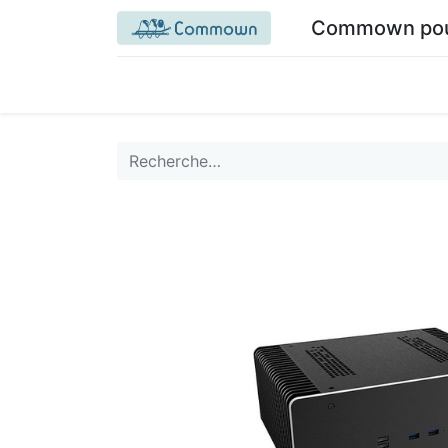
Commown pour 
Accueil commown.coop
Mon espace
M