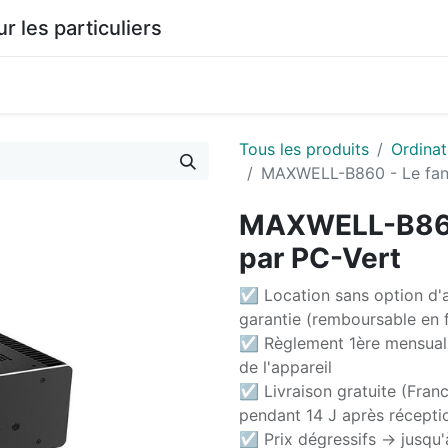
les particuliers
0
agasin
Documentation
Tous les produits
Ordinat
MAXWELL-B860 - Le fanl
MAXWELL-B860 
par PC-Vert
☑ Location sans option d'a
garantie (remboursable en f
☑ Règlement 1ère mensuali
de l'appareil
☑ Livraison gratuite (Franc
pendant 14 J après récepti
☑ Prix dégressifs -> jusqu