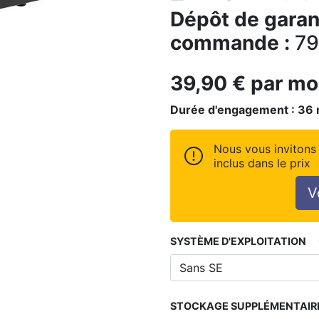
Dépôt de garant
commande :
79
39,90
€
par mo
Durée d'engagement :
36
Nous vous invitons 
inclus dans le prix
V
SYSTÈME D'EXPLOITATION
STOCKAGE SUPPLÉMENTAIR