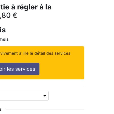
ie à régler à la
,80
€
is
mois
vivement à lire le détail des services
oir les services
E