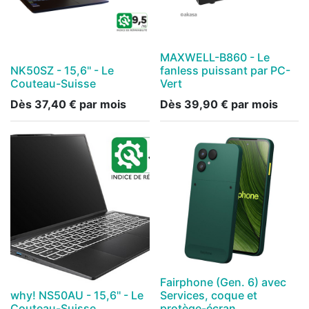
MAXWELL-B860 - Le
NK50SZ - 15,6'' - Le
fanless puissant par PC-
Couteau-Suisse
Vert
Dès
37,40
€
par mois
Dès
39,90
€
par mois
Fairphone (Gen. 6) avec
why! NS50AU - 15,6'' - Le
Services, coque et
Couteau-Suisse
protège-écran