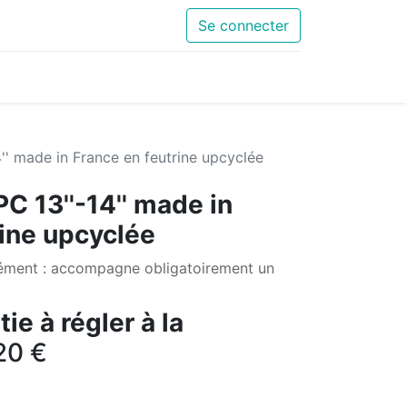
Se connecter
'' made in France en feutrine upcyclée
C 13''-14'' made in
rine upcyclée
ément : accompagne obligatoirement un
ie à régler à la
20
€