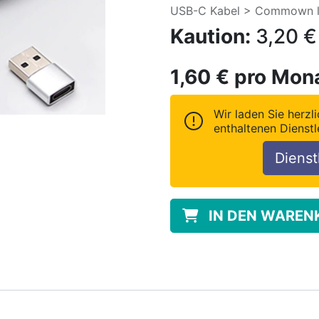
USB-C Kabel > Commown lie
Kaution:
3,20
€
1,60
€
pro Mon
Wir laden Sie herzli
enthaltenen Dienstl
Dienst
IN DEN WAREN