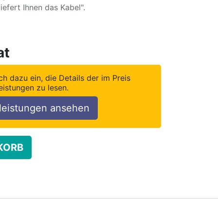
fert Ihnen das Kabel".
at
ch dazu ein, die Details der im Preis
eistungen zu lesen.
leistungen ansehen
KORB