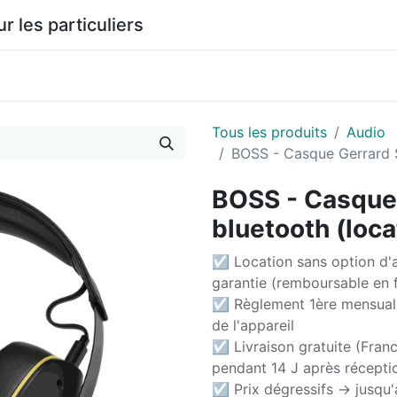
les particuliers
0
agasin
Documentation
Tous les produits
Audio
BOSS - Casque Gerrard S
BOSS - Casque 
bluetooth (loc
☑ Location sans option d'a
garantie (remboursable en f
☑ Règlement 1ère mensuali
de l'appareil
☑ Livraison gratuite (Franc
pendant 14 J après récepti
☑ Prix dégressifs -> jusqu