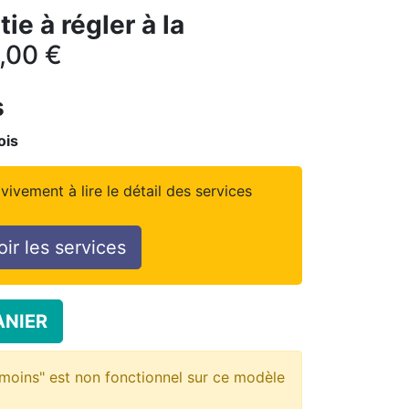
ie à régler à la
,00
€
s
ois
vivement à lire le détail des services
oir les services
ANIER
moins" est non fonctionnel sur ce modèle