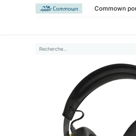
Commown pour 
Accueil commown.coop
Mon espace
M