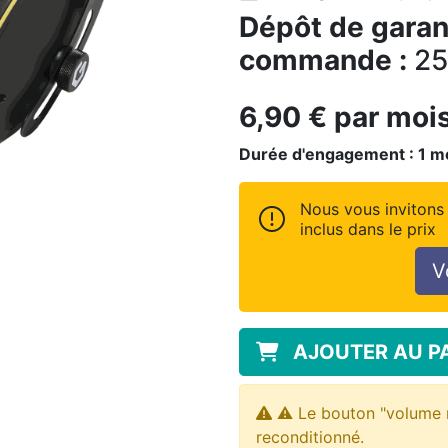
Dépôt de garant
commande :
25
6,90
€
par moi
Durée d'engagement :
1
m
Nous vous invitons 
inclus dans le prix
V
AJOUTER AU P
⚠️ Le bouton "volume 
reconditionné.