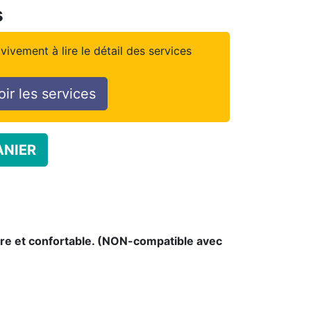
s
vivement à lire le détail des services
oir les services
ANIER
ûre et confortable. (NON-compatible avec