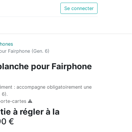
Se connecter
hones
our Fairphone (Gen. 6)
 blanche pour Fairphone
ément : accompagne obligatoirement une
 6).
orte-cartes ⚠️
ie à régler à la
90
€