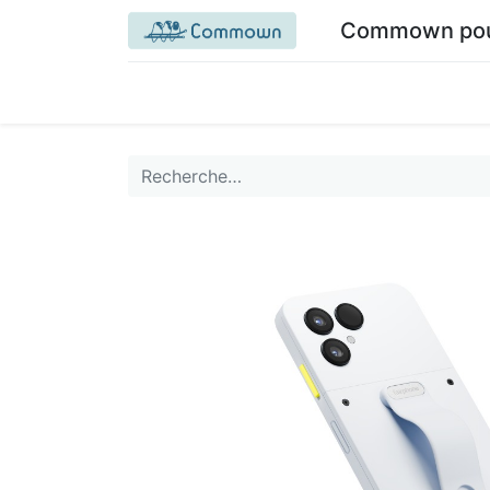
Commown pour 
Accueil commown.coop
Mon espace
M