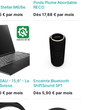
Poids Plume Abordable
 Stellar M6/6e
RECO
5
€
par mois
Dès
17,88
€
par mois
AU - 15,6'' - Le
Enceinte Bluetooth
Suisse
ShiftSound SP1
0
€
par mois
Dès
5,90
€
par mois