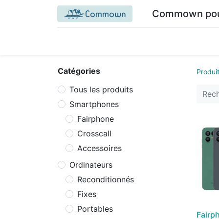
Commown pour 
Accueil commown.coop
Mon espace
M
Catégories
Produi
Tous les produits
Smartphones
Fairphone
Crosscall
Accessoires
Ordinateurs
Reconditionnés
Fixes
Portables
Fairp