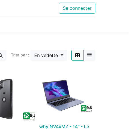
Se connecter
En vedette
Trier par :
why NV4xMZ - 14" - Le