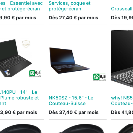
es - Essentiel avec
Services, coque et
 et protège-écran
protège-écran
Crosscall
9,90
€
par mois
Dès
27,40
€
par mois
Dès
19,9
140PU - 14'' - Le
 Plume robuste et
NK50SZ - 15,6'' - Le
why! NS50
ant
Couteau-Suisse
Couteau-
3,90
€
par mois
Dès
37,40
€
par mois
Dès
41,8