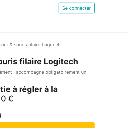
Se connecter
vier & souris filaire Logitech
uris filaire Logitech
ément : accompagne obligatoirement un
ie à régler à la
80
€
s