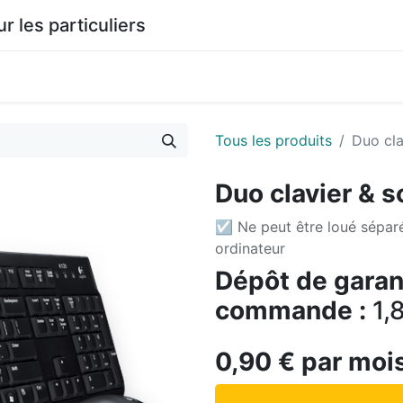
les particuliers
0
agasin
Documentation
Tous les produits
Duo cla
Duo clavier & so
☑ Ne peut être loué sépar
ordinateur
Dépôt de garant
commande :
1,
0,90
€
par moi