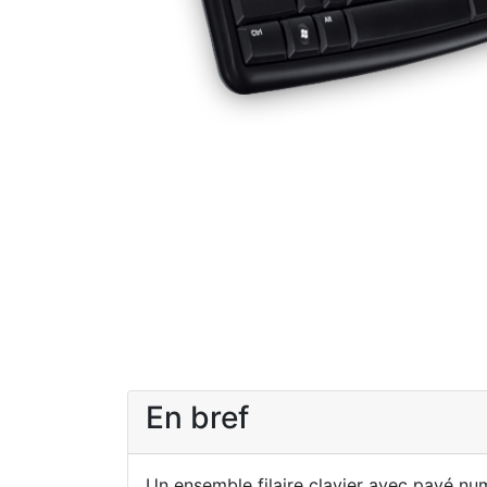
En bref
Un ensemble filaire clavier avec pavé nu