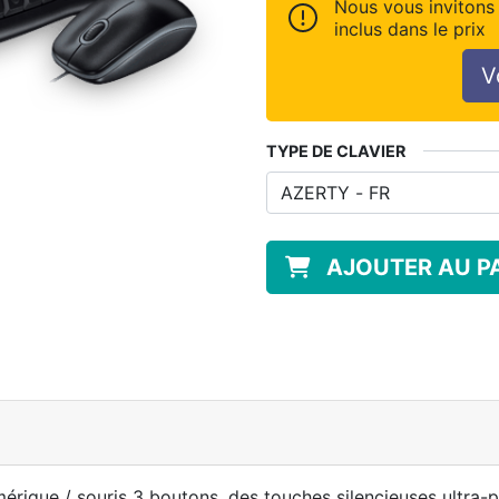
Nous vous invitons 
inclus dans le prix
V
TYPE DE CLAVIER
AJOUTER AU P
mérique / souris 3 boutons, des touches silencieuses ultra-