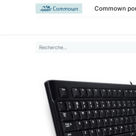
Commown pour 
Accueil commown.coop
Mon espace
M