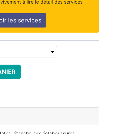
vivement à lire le détail des services
oir les services
ANIER
plates, étanche aux éclaboussures