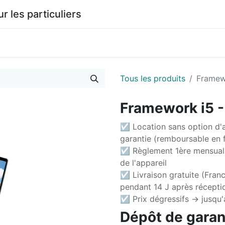
les particuliers
0
agasin
Documentation
Tous les produits
Framewo
Framework i5 - 
☑ Location sans option d'a
garantie (remboursable en f
☑ Règlement 1ère mensuali
de l'appareil
☑ Livraison gratuite (Franc
pendant 14 J après récepti
☑ Prix dégressifs -> jusqu
Dépôt de garant