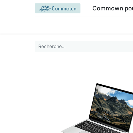
Commown pour 
Accueil commown.coop
Mon espace
M