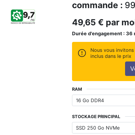
commande :
99
49,65
€
par mo
Durée d'engagement :
36
Nous vous invitons 
inclus dans le prix
V
RAM
STOCKAGE PRINCIPAL