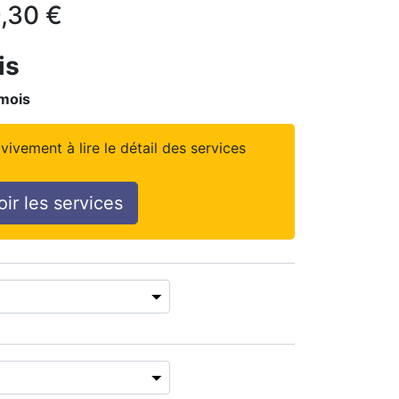
,30
€
is
mois
vivement à lire le détail des services
oir les services