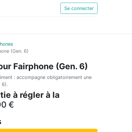
Se connecter
hones
hone (Gen. 6)
our Fairphone (Gen. 6)
ément : accompagne obligatoirement une
 6).
ie à régler à la
90
€
s