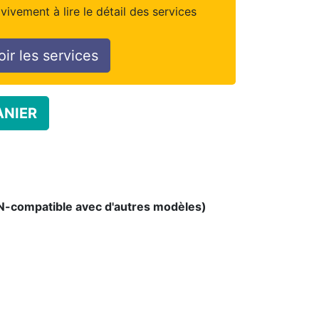
vivement à lire le détail des services
oir les services
ANIER
ON-compatible avec d'autres modèles)