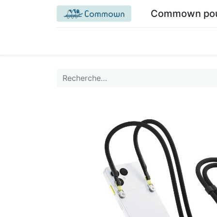
Commown pour 
Accueil commown.coop
Mon espace
M