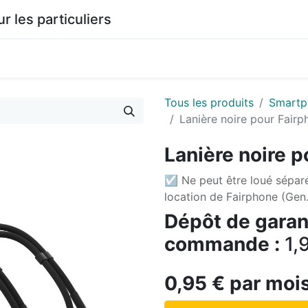
les particuliers
0
agasin
Documentation
Tous les produits
Smartp
Lanière noire pour Fairp
Lanière noire p
☑ Ne peut être loué sépar
location de Fairphone (Gen.
Dépôt de garant
commande :
1,
0,95
€
par moi